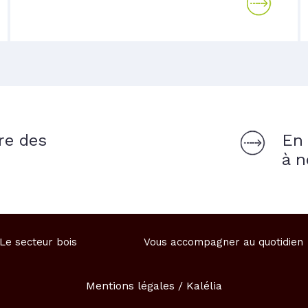
re des
En 
à n
Le secteur bois
Vous accompagner au quotidien
Mentions légales
Kalélia