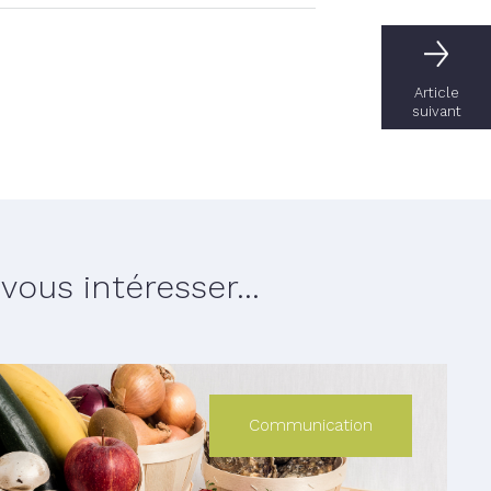
Article
suivant
ous intéresser...
Communication