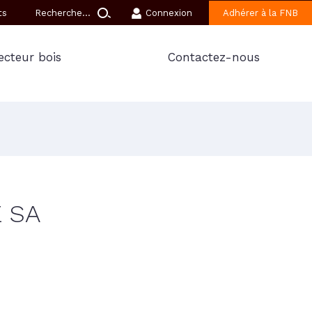
ts
Connexion
Adhérer à la FNB
ecteur bois
Contactez-nous
E SA