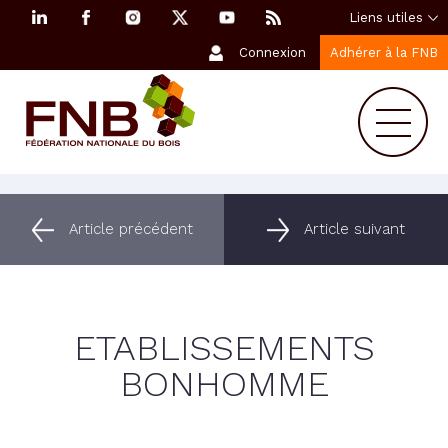
Liens utiles
Connexion
Adhérer à la FNB
Article précédent
Article suivant
ETABLISSEMENTS
BONHOMME