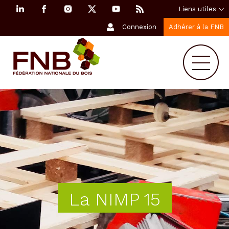
Liens utiles
Connexion
Adhérer à la FNB
La NIMP 15