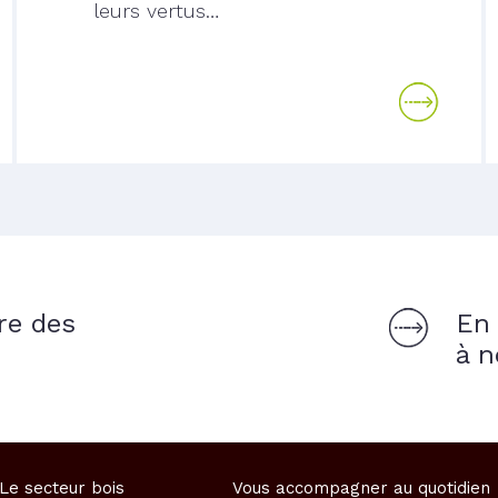
leurs vertus…
re des
En 
à n
Le secteur bois
Vous accompagner au quotidien