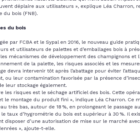
uvent déplaire aux utilisateurs », explique Léa Charron, 
e du bois (FNB).
es du bois
gée par FCBA et le Sypal en 2016, le nouveau guide prati
rs et utilisateurs de palettes et d’emballages bois à prés
te les mécanismes de développement des champignons et l
ionnement de la palette, les risques associés et les mesur
ge devra intervenir tôt après l’abattage pour éviter l’at
ou leur contamination favorisée par la présence d’insecte
 de leur stockage également.
 les risques est le séchage artificiel des bois. Cette opérat
et le montage du produit fini », indique Léa Charron. Ce
eau très bas, autour de 18 %, en prolongeant le passage a
le taux d’hygrométrie du bois est supérieur à 30 %. Il ex
ent disposer d’une autorisation de mise sur le marché ave
enrées », ajoute-t-elle.