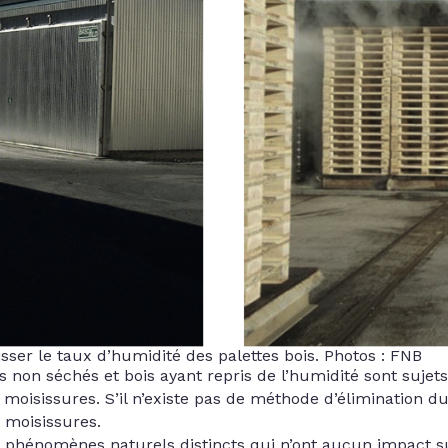
sser le taux d’humidité des palettes bois. Photos : FNB
 non séchés et bois ayant repris de l’humidité sont suje
oisissures. S’il n’existe pas de méthode d’élimination d
 moisissures.
 phénomènes naturels distincts qui n’ont aucun impact su